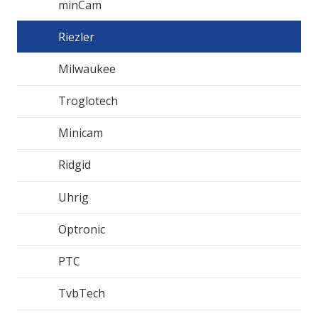
minCam
Riezler
Milwaukee
Troglotech
Minicam
Ridgid
Uhrig
Optronic
PTC
TvbTech