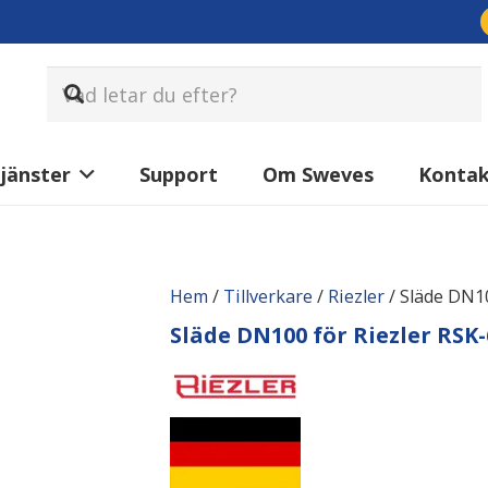
jänster
Support
Om Sweves
Konta
Hem
/
Tillverkare
/
Riezler
/ Släde DN10
Släde DN100 för Riezler RSK-