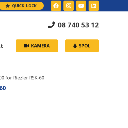
QUICK-LOCK
08 740 53 12
kt
KAMERA
SPOL
0 för Riezler RSK-60
60