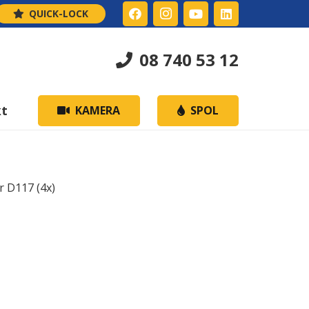
QUICK-LOCK
08 740 53 12
kt
KAMERA
SPOL
r D117 (4x)