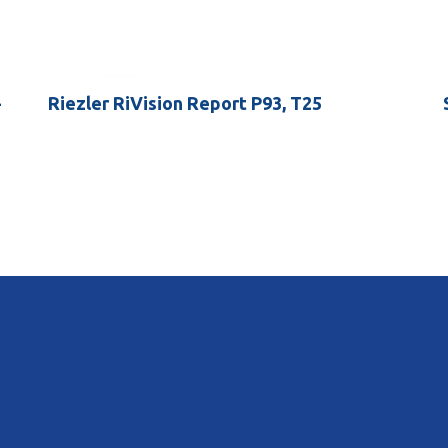
-
Riezler RiVision Report P93, T25