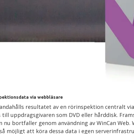
pektionsdata via webbläsare
ahålls resultatet av en rörinspektion centralt via
ckas till uppdragsgivaren som DVD eller hårddisk. Fr
om nu bortfaller genom användning av WinCan Web. W
så möjligt att köra dessa data i egen serverinfrastr