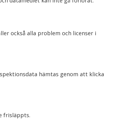
och datamediet kan inte gå förlorat.
ler också alla problem och licenser i
 Inspektionsdata hämtas genom att klicka
 frisläppts.