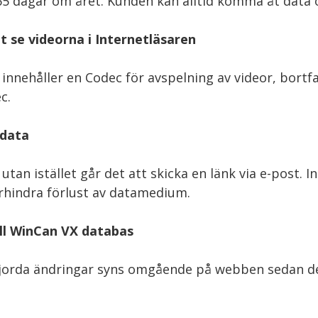
365 dagar om året. Kunden kan alltid komma åt data 
t se videorna i Internetläsaren
nnehåller en Codec för avspelning av videor, bortfal
c.
 data
utan istället går det att skicka en länk via e-post.
rhindra förlust av datamedium.
ill WinCan VX databas
gjorda ändringar syns omgående på webben sedan de