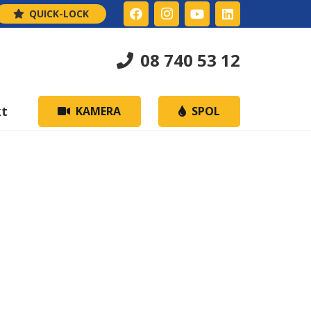
QUICK-LOCK
08 740 53 12
kt
KAMERA
SPOL