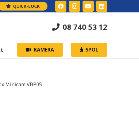
QUICK-LOCK
08 740 53 12
kt
KAMERA
SPOL
box Minicam VBP05