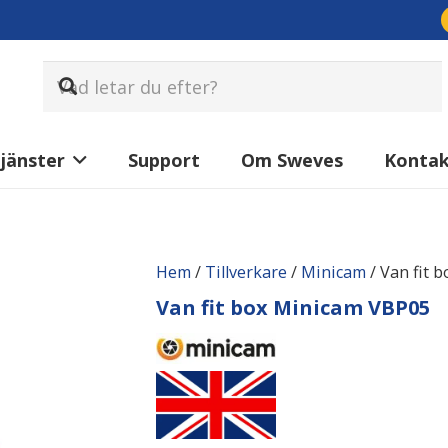
jänster
Support
Om Sweves
Konta
Hem
/
Tillverkare
/
Minicam
/ Van fit 
Van fit box Minicam VBP05