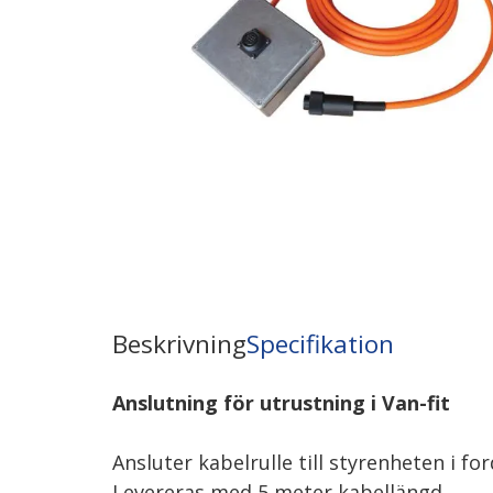
Beskrivning
Specifikation
Anslutning för utrustning i Van-fit
Ansluter kabelrulle till styrenheten i f
Levereras med 5 meter kabellängd.