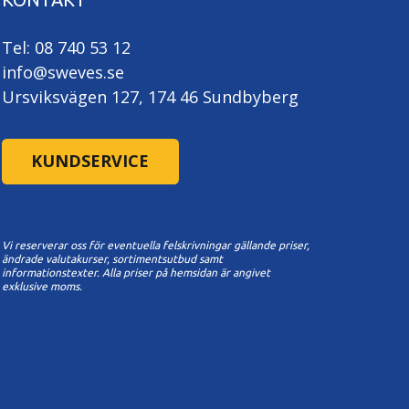
Tel: 08 740 53 12
info@sweves.se
Ursviksvägen 127, 174 46 Sundbyberg
KUNDSERVICE
Vi reserverar oss för eventuella felskrivningar gällande priser,
ändrade valutakurser, sortimentsutbud samt
informationstexter. A
lla priser på hemsidan är angivet
exklusive moms.