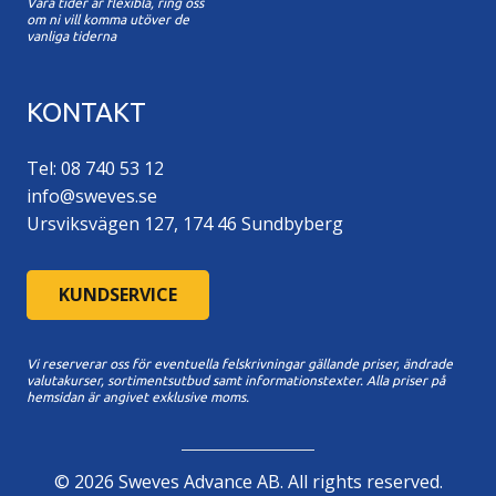
Våra tider är flexibla, ring oss
om ni vill komma utöver de
vanliga tiderna
KONTAKT
Tel: 08 740 53 12
info@sweves.se
Ursviksvägen 127, 174 46 Sundbyberg
KUNDSERVICE
Vi reserverar oss för eventuella felskrivningar gällande priser, ändrade
valutakurser, sortimentsutbud samt informationstexter. A
lla priser på
hemsidan är angivet exklusive moms.
©
2026
Sweves Advance AB. All rights reserved.