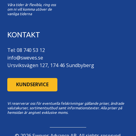
Våra tider är flexibla, ring oss
om ni vill komma utöver de
vanliga tiderna
KONTAKT
Tel: 08 740 53 12
info@sweves.se
Ursviksvägen 127, 174 46 Sundbyberg
KUNDSERVICE
Vi reserverar oss för eventuella felskrivningar gällande priser, ändrade
valutakurser, sortimentsutbud samt informationstexter. A
lla priser på
hemsidan är angivet exklusive moms.
©
2026
Sweves Advance AB. All rights reserved.