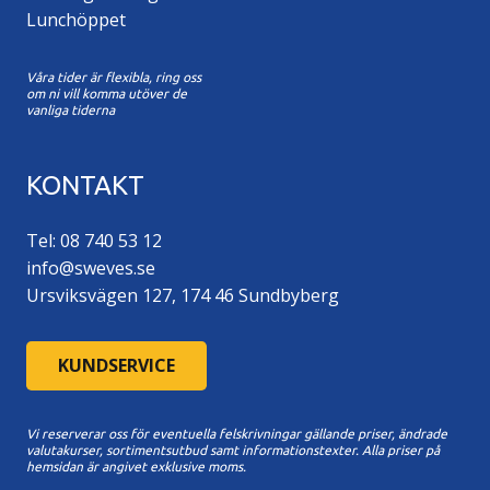
Lunchöppet
Våra tider är flexibla, ring oss
om ni vill komma utöver de
vanliga tiderna
KONTAKT
Tel: 08 740 53 12
info@sweves.se
Ursviksvägen 127, 174 46 Sundbyberg
KUNDSERVICE
Vi reserverar oss för eventuella felskrivningar gällande priser, ändrade
valutakurser, sortimentsutbud samt informationstexter. A
lla priser på
hemsidan är angivet exklusive moms.