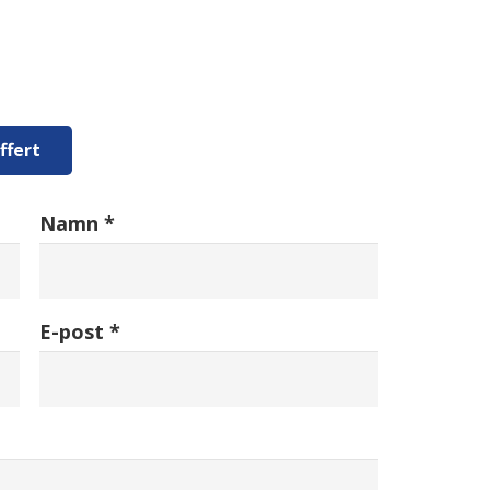
ffert
Namn *
E-post *