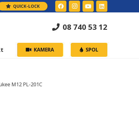
QUICK-LOCK
08 740 53 12
kt
KAMERA
SPOL
ukee M12 PL-201C