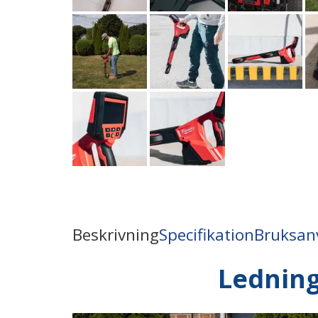
Beskrivning
Specifikation
Bruksan
Lednin