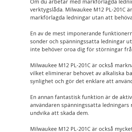
Om du arbetar med markförlagda ledning
verktygslåda. Milwaukee M12 PL-201C är 
markförlagda ledningar utan att behöva
En av de mest imponerande funktionerna
sonder och spänningssatta ledningar uta
inte behöver oroa dig för störningar fr
Milwaukee M12 PL-201C är också marknad
vilket eliminerar behovet av alkaliska 
synlighet och gör det enklare att använd
En annan fantastisk funktion är de akti
användaren spänningssatta ledningars ri
undvika att skada dem.
Milwaukee M12 PL-201C är också mycket t