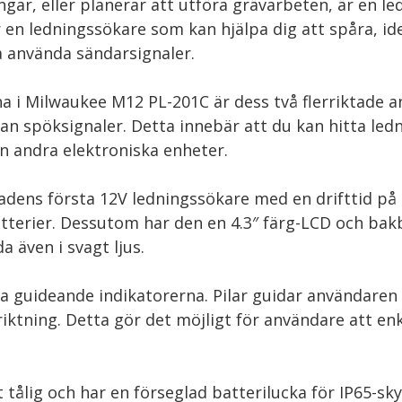
ar, eller planerar att utföra grävarbeten, är en le
en ledningssökare som kan hjälpa dig att spåra, iden
 använda sändarsignaler.
 i Milwaukee M12 PL-201C är dess två flerriktade a
n spöksignaler. Detta innebär att du kan hitta ledn
ån andra elektroniska enheter.
ens första 12V ledningssökare med en drifttid på 
batterier. Dessutom har den en 4.3″ färg-LCD och ba
a även i svagt ljus.
va guideande indikatorerna. Pilar guidar användaren 
ktning. Detta gör det möjligt för användare att enk
ålig och har en förseglad batterilucka för IP65-sk