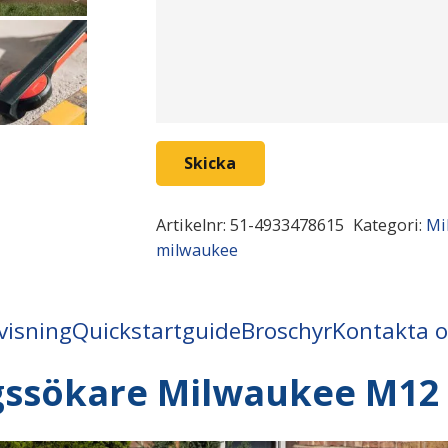
Skicka
Artikelnr:
51-4933478615
Kategori:
Mi
milwaukee
visning
Quickstartguide
Broschyr
Kontakta o
gssökare Milwaukee
M12 