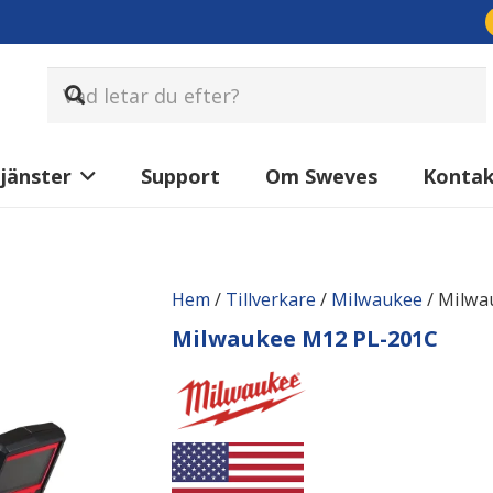
jänster
Support
Om Sweves
Konta
Hem
/
Tillverkare
/
Milwaukee
/ Milwa
Milwaukee M12 PL-201C