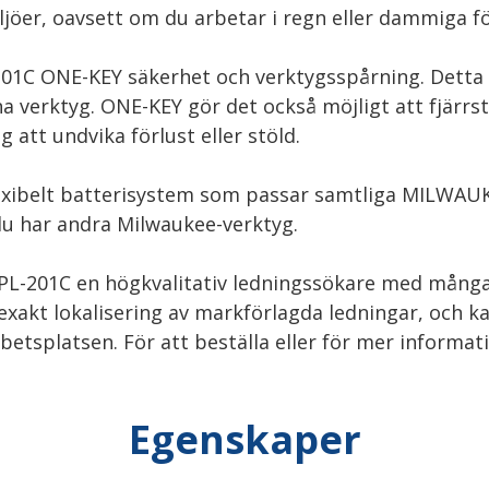
iljöer, oavsett om du arbetar i regn eller dammiga f
1C ONE-KEY säkerhet och verktygsspårning. Detta 
 verktyg. ONE-KEY gör det också möjligt att fjärrsty
g att undvika förlust eller stöld.
exibelt batterisystem som passar samtliga MILWAUK
du har andra Milwaukee-verktyg.
L-201C en högkvalitativ ledningssökare med många
h exakt lokalisering av markförlagda ledningar, och k
etsplatsen. För att beställa eller för mer informat
Egenskaper