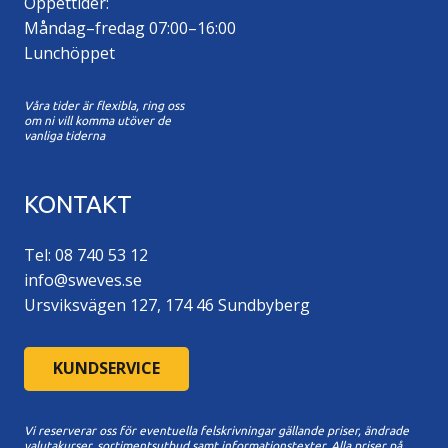
Öppettider:
Måndag–fredag 07:00–16:00
Lunchöppet
Våra tider är flexibla, ring oss
om ni vill komma utöver de
vanliga tiderna
KONTAKT
Tel: 08 740 53 12
info@sweves.se
Ursviksvägen 127, 174 46 Sundbyberg
KUNDSERVICE
Vi reserverar oss för eventuella felskrivningar gällande priser, ändrade
valutakurser, sortimentsutbud samt informationstexter. A
lla priser på