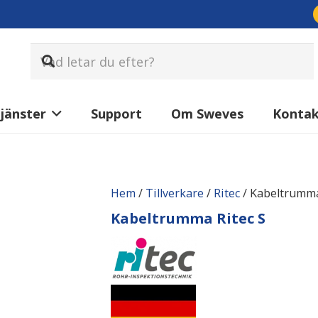
jänster
Support
Om Sweves
Konta
Hem
/
Tillverkare
/
Ritec
/ Kabeltrumma
Kabeltrumma Ritec S