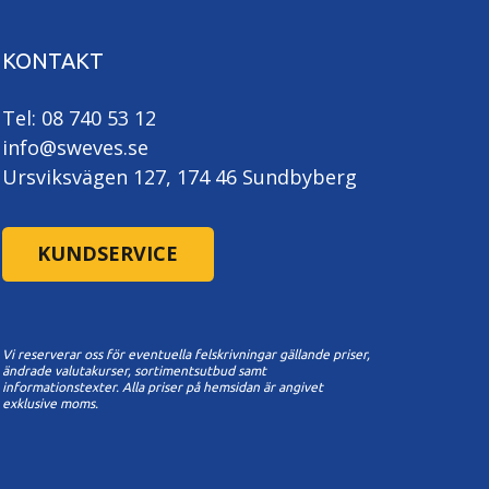
KONTAKT
Tel: 08 740 53 12
info@sweves.se
Ursviksvägen 127, 174 46 Sundbyberg
KUNDSERVICE
Vi reserverar oss för eventuella felskrivningar gällande priser,
ändrade valutakurser, sortimentsutbud samt
informationstexter. A
lla priser på hemsidan är angivet
exklusive moms.