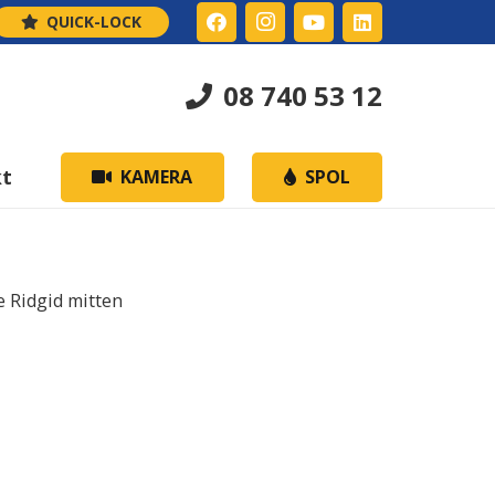
QUICK-LOCK
08 740 53 12
kt
KAMERA
SPOL
e Ridgid mitten