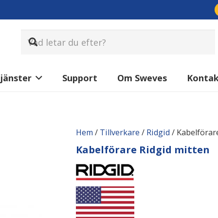
jänster
Support
Om Sweves
Konta
Hem
/
Tillverkare
/
Ridgid
/ Kabelförar
Kabelförare Ridgid mitten