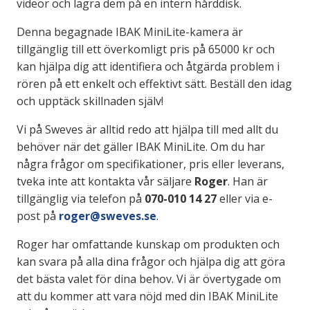
videor och lagra dem på en intern hårddisk.
Denna begagnade IBAK MiniLite-kamera är
tillgänglig till ett överkomligt pris på 65000 kr och
kan hjälpa dig att identifiera och åtgärda problem i
rören på ett enkelt och effektivt sätt. Beställ den idag
och upptäck skillnaden själv!
Vi på Sweves är alltid redo att hjälpa till med allt du
behöver när det gäller IBAK MiniLite. Om du har
några frågor om specifikationer, pris eller leverans,
tveka inte att kontakta vår säljare
Roger
. Han är
tillgänglig via telefon på
070-010 14 27
eller via e-
post på
roger@sweves.se
.
Roger har omfattande kunskap om produkten och
kan svara på alla dina frågor och hjälpa dig att göra
det bästa valet för dina behov. Vi är övertygade om
att du kommer att vara nöjd med din IBAK MiniLite