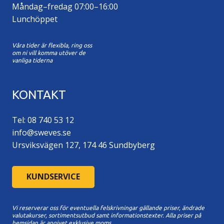
Måndag–fredag 07:00–16:00
Lunchöppet
Våra tider är flexibla, ring oss
om ni vill komma utöver de
vanliga tiderna
KONTAKT
Tel: 08 740 53 12
info@sweves.se
Ursviksvägen 127, 174 46 Sundbyberg
KUNDSERVICE
Vi reserverar oss för eventuella felskrivningar gällande priser, ändrade
valutakurser, sortimentsutbud samt informationstexter. A
lla priser på
hemsidan är angivet exklusive moms.