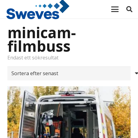
minicam-
filmbuss
Endast ett sökresultat