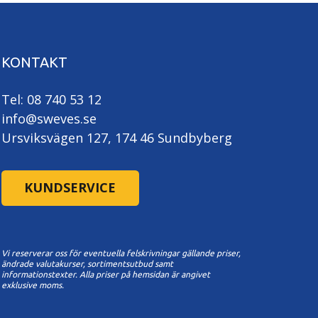
KONTAKT
Tel: 08 740 53 12
info@sweves.se
Ursviksvägen 127, 174 46 Sundbyberg
KUNDSERVICE
Vi reserverar oss för eventuella felskrivningar gällande priser,
ändrade valutakurser, sortimentsutbud samt
informationstexter. A
lla priser på hemsidan är angivet
exklusive moms.