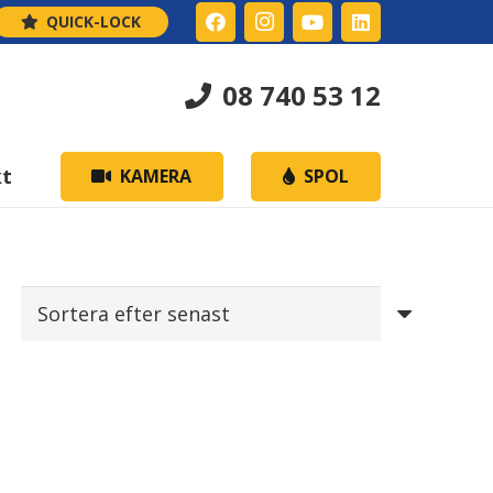
QUICK-LOCK
08 740 53 12
kt
KAMERA
SPOL