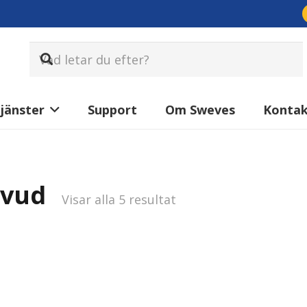
jänster
Support
Om Sweves
Konta
vud
Sortera
Visar alla 5 resultat
efter
senaste