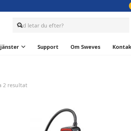
jänster
Support
Om Sweves
Konta
Sortera
a 2 resultat
efter
senaste