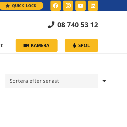
QUICK-LOCK
08 740 53 12
kt
KAMERA
SPOL