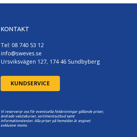
KONTAKT
Tel: 08 740 53 12
info@sweves.se
Ursviksvägen 127, 174 46 Sundbyberg
KUNDSERVICE
Vi reserverar oss för eventuella felskrivningar gällande priser,
ändrade valutakurser, sortimentsutbud samt
informationstexter. A
lla priser på hemsidan är angivet
exklusive moms.