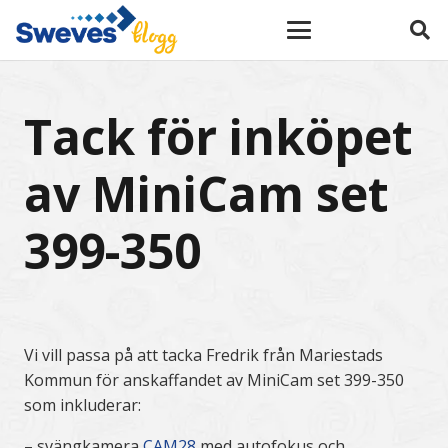
Tack för inköpet
av MiniCam set
399-350
Vi vill passa på att tacka Fredrik från Mariestads
Kommun för anskaffandet av MiniCam set 399-350
som inkluderar:
– svängkamera
CAM28
med autofokus och