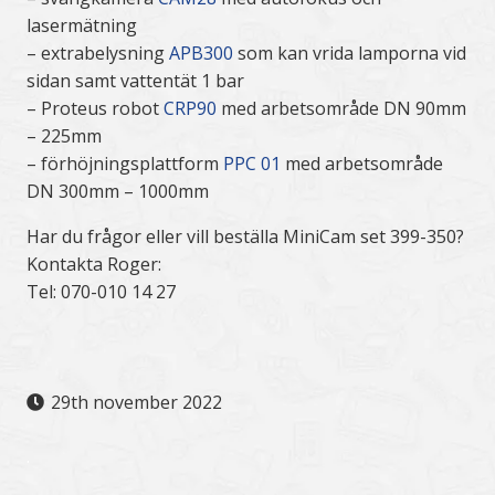
lasermätning
– extrabelysning
APB300
som kan vrida lamporna vid
sidan samt vattentät 1 bar
– Proteus robot
CRP90
med arbetsområde DN 90mm
– 225mm
– förhöjningsplattform
PPC 01
med arbetsområde
DN 300mm – 1000mm
Har du frågor eller vill beställa MiniCam set 399-350?
Kontakta Roger:
Tel: 070-010 14 27
29th november 2022
.