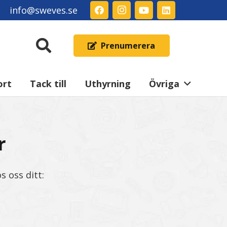
info@sweves.se
Prenumerera
ort
Tack till
Uthyrning
Övriga
r
s oss ditt: