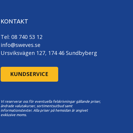
KONTAKT
Tel: 08 740 53 12
info@sweves.se
Ursviksvägen 127, 174 46 Sundbyberg
KUNDSERVICE
Vi reserverar oss för eventuella felskrivningar gällande priser,
ändrade valutakurser, sortimentsutbud samt
informationstexter. A
lla priser på hemsidan är angivet
exklusive moms.