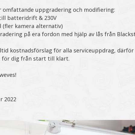
r omfattande uppgradering och modifiering:
ll batteridrift & 230V
l (fler kamera alternativ)
adering på era fordon med hjälp av lås från Blacks
lltid kostnadsförslag för alla serviceuppdrag, därför 
ör dig från start till klart.
weves!
r 2022
.