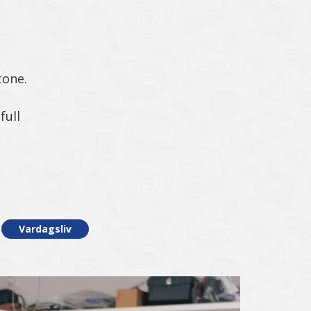
tone.
full
Vardagsliv