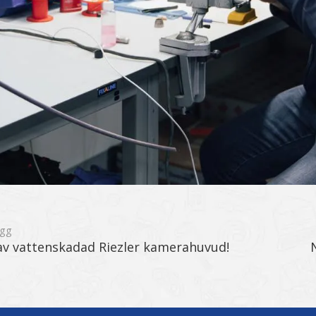
ägg
av vattenskadad Riezler kamerahuvud!