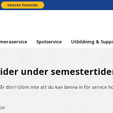
Sweves hemsida
meraservice
Spolservice
Utbildning & Supp
tider under semestertide
vår dörr! Glöm inte att du kan lämna in för service ho
don