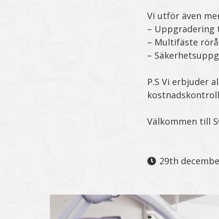
Vi utför även me
– Uppgradering ti
– Multifäste rörå
– Säkerhetsuppgr
P.S Vi erbjuder a
kostnadskontroll f
Välkommen till S
29th decembe