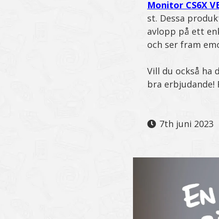
Monitor CS6X V
st. Dessa produk
avlopp på ett enk
och ser fram emo
Vill du också ha 
bra erbjudande! R
7th juni 2023