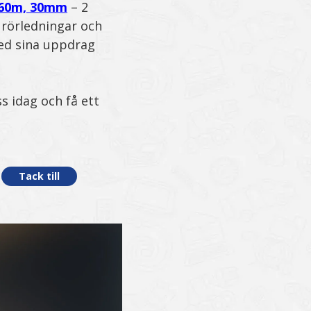
 60m, 30mm
– 2
 rörledningar och
med sina uppdrag
s idag och få ett
Tack till