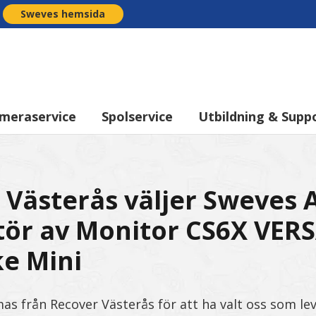
Sweves hemsida
meraservice
Spolservice
Utbildning & Supp
 Västerås väljer Sweves
tör av Monitor CS6X VER
e Mini
mas från Recover Västerås för att ha valt oss som le