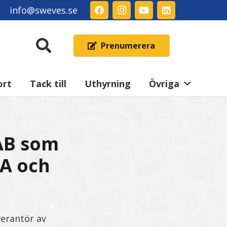
info@sweves.se
Prenumerera
ort
Tack till
Uthyrning
Övriga
 AB som
SA och
verantör av