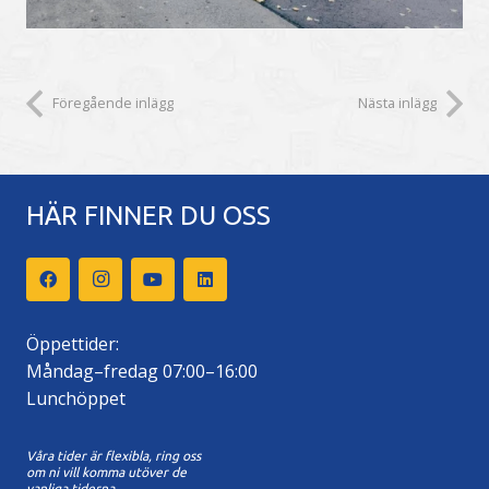
Föregående inlägg
Nästa inlägg
HÄR FINNER DU OSS
Öppettider:
Måndag–fredag 07:00–16:00
Lunchöppet
Våra tider är flexibla, ring oss
om ni vill komma utöver de
vanliga tiderna