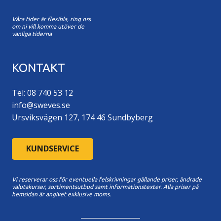
Våra tider är flexibla, ring oss
om ni vill komma utöver de
vanliga tiderna
KONTAKT
Tel: 08 740 53 12
info@sweves.se
Ursviksvägen 127, 174 46 Sundbyberg
KUNDSERVICE
Vi reserverar oss för eventuella felskrivningar gällande priser, ändrade
valutakurser, sortimentsutbud samt informationstexter. A
lla priser på
hemsidan är angivet exklusive moms.