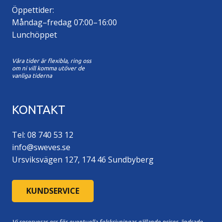
Öppettider:
Måndag–fredag 07:00–16:00
Lunchöppet
Våra tider är flexibla, ring oss
om ni vill komma utöver de
vanliga tiderna
KONTAKT
Tel: 08 740 53 12
info@sweves.se
Ursviksvägen 127, 174 46 Sundbyberg
KUNDSERVICE
Vi reserverar oss för eventuella felskrivningar gällande priser, ändrade