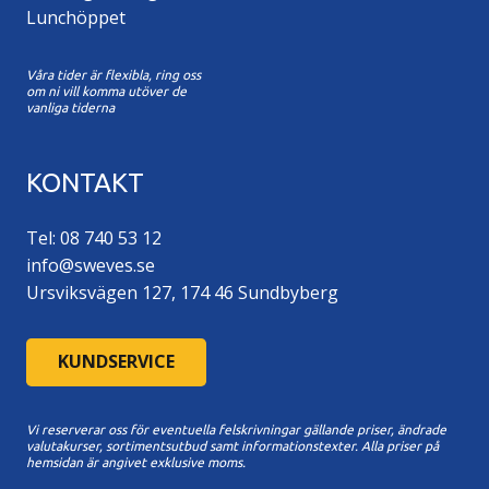
Lunchöppet
Våra tider är flexibla, ring oss
om ni vill komma utöver de
vanliga tiderna
KONTAKT
Tel: 08 740 53 12
info@sweves.se
Ursviksvägen 127, 174 46 Sundbyberg
KUNDSERVICE
Vi reserverar oss för eventuella felskrivningar gällande priser, ändrade
valutakurser, sortimentsutbud samt informationstexter. A
lla priser på
hemsidan är angivet exklusive moms.