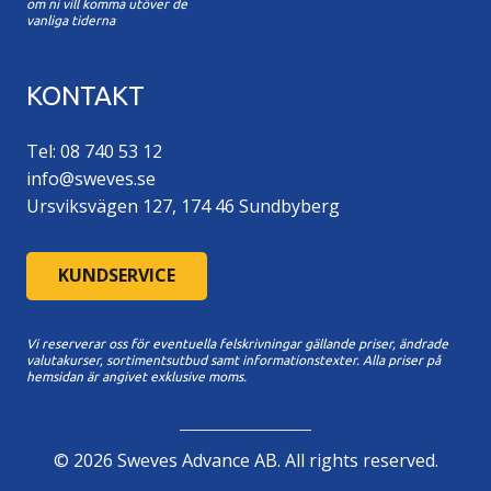
om ni vill komma utöver de
vanliga tiderna
KONTAKT
Tel: 08 740 53 12
info@sweves.se
Ursviksvägen 127, 174 46 Sundbyberg
KUNDSERVICE
Vi reserverar oss för eventuella felskrivningar gällande priser, ändrade
valutakurser, sortimentsutbud samt informationstexter. A
lla priser på
hemsidan är angivet exklusive moms.
©
2026
Sweves Advance AB. All rights reserved.