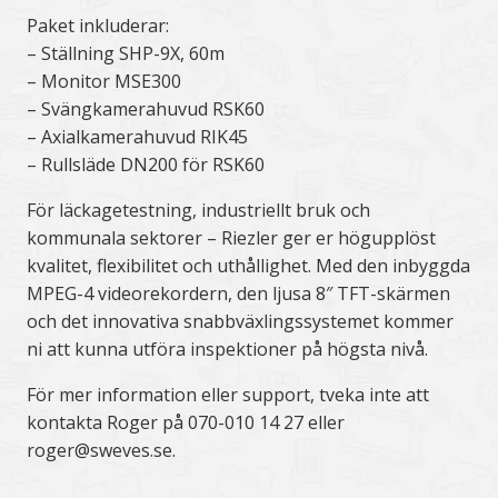
Paket inkluderar:
– Ställning SHP-9X, 60m
– Monitor MSE300
– Svängkamerahuvud RSK60
– Axialkamerahuvud RIK45
– Rullsläde DN200 för RSK60
För läckagetestning, industriellt bruk och
kommunala sektorer – Riezler ger er högupplöst
kvalitet, flexibilitet och uthållighet. Med den inbyggda
MPEG-4 videorekordern, den ljusa 8″ TFT-skärmen
och det innovativa snabbväxlingssystemet kommer
ni att kunna utföra inspektioner på högsta nivå.
För mer information eller support, tveka inte att
kontakta Roger på 070-010 14 27 eller
roger@sweves.se.