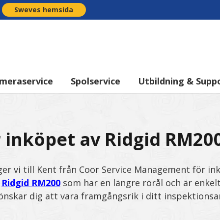
Sweves hemsida
meraservice
Spolservice
Utbildning & Supp
r inköpet av Ridgid RM20
ger vi till Kent från Coor Service Management för in
t
Ridgid RM200
som har en längre rörål och är enkelt
önskar dig att vara framgångsrik i ditt inspektionsa