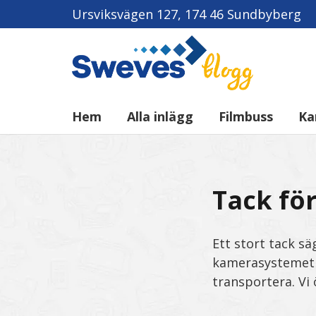
Ursviksvägen 127, 174 46 Sundbyberg
Hem
Alla inlägg
Filmbuss
Ka
Tack fö
Ett stort tack sä
kamerasysteme
transportera. Vi 