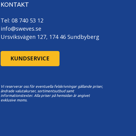
KONTAKT
Tel: 08 740 53 12
info@sweves.se
Ursviksvägen 127, 174 46 Sundbyberg
KUNDSERVICE
Vi reserverar oss för eventuella felskrivningar gällande priser,
ändrade valutakurser, sortimentsutbud samt
informationstexter. A
lla priser på hemsidan är angivet
exklusive moms.