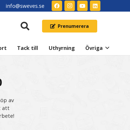
info@sweves.se
Prenumerera
ort
Tack till
Uthyrning
Övriga
0
köp av
 att
rbete!