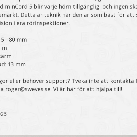
d minCord 5 blir varje hörn tillgänglig, och ingen sk
emärkt. Detta är teknik när den är som bäst för att 
ision i era rörinspektioner.
15 – 80 mm
5 m
skärm
ud: 13 mm
gor eller behöver support? Tveka inte att kontakta
a roger@sweves.se. Vi är här för att hjälpa till!
023
.