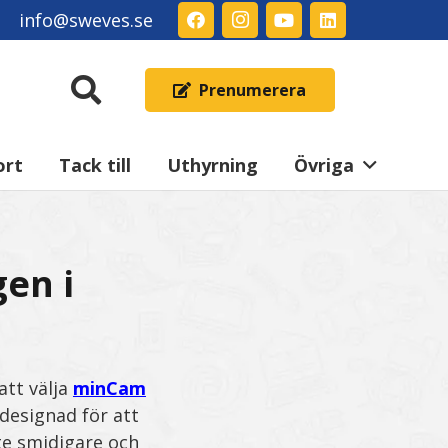
info@sweves.se
Prenumerera
ort
Tack till
Uthyrning
Övriga
gen i
att välja
minCam
esignad för att
ete smidigare och