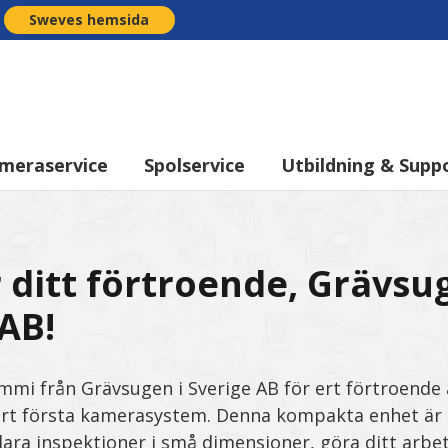
Sweves hemsida
meraservice
Spolservice
Utbildning & Supp
 ditt förtroende, Grävsu
AB!
ommi från Grävsugen i Sverige AB för ert förtroende 
t första kamerasystem. Denna kompakta enhet är d
klara inspektioner i små dimensioner, göra ditt arb