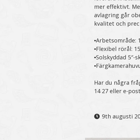
mer effektivt. Me
avlagring går ob
kvalitet och prec
▪️Arbetsområde: 
▪️Flexibel rörål: 1
▪️Solskyddad 5″-
▪️Färgkamerahuv
Har du några frå
14 27 eller e-post
9th augusti 2