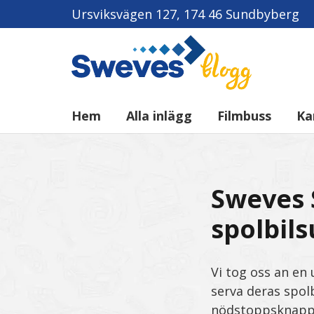
Ursviksvägen 127, 174 46 Sundbyberg
Hem
Alla inlägg
Filmbuss
Ka
Sweves S
spolbil
Vi tog oss an en
serva deras spolb
nödstoppsknapp 