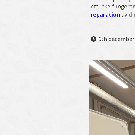
ett icke-fungeran
reparation
av din
6th december