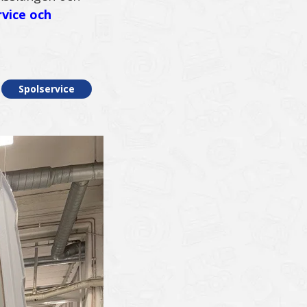
rvice och
Spolservice