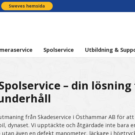
Sweves hemsida
meraservice
Spolservice
Utbildning & Supp
polservice – din lösning 
sunderhåll
 utmaning från Skadeservice i Östhammar AB för att
il, dynaset. Vi upptäckte och åtgärdade inte bara e
utan även en defekt manometer, läckage i högtryc