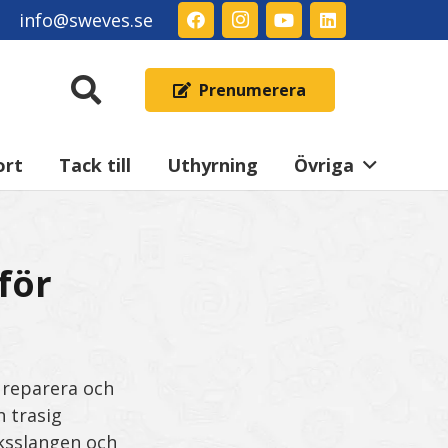
info@sweves.se
Prenumerera
ort
Tack till
Uthyrning
Övriga
för
 reparera och
n trasig
ksslangen och