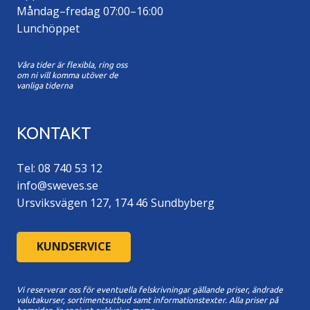
Måndag–fredag 07:00–16:00
Lunchöppet
Våra tider är flexibla, ring oss
om ni vill komma utöver de
vanliga tiderna
KONTAKT
Tel: 08 740 53 12
info@sweves.se
Ursviksvägen 127, 174 46 Sundbyberg
KUNDSERVICE
Vi reserverar oss för eventuella felskrivningar gällande priser, ändrade
valutakurser, sortimentsutbud samt informationstexter. A
lla priser på