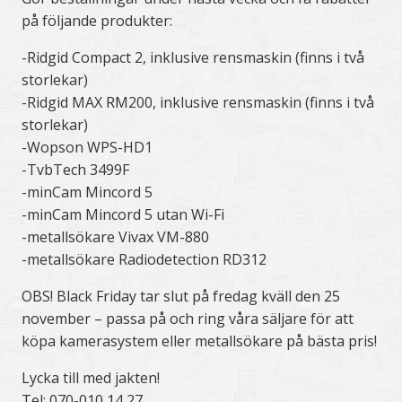
på följande produkter:
-Ridgid Compact 2, inklusive rensmaskin (finns i två
storlekar)
-Ridgid MAX RM200, inklusive rensmaskin (finns i två
storlekar)
-Wopson WPS-HD1
-TvbTech 3499F
-minCam Mincord 5
-minCam Mincord 5 utan Wi-Fi
-metallsökare Vivax VM-880
-metallsökare Radiodetection RD312
OBS! Black Friday tar slut på fredag kväll den 25
november – passa på och ring våra säljare för att
köpa kamerasystem eller metallsökare på bästa pris!
Lycka till med jakten!
Tel: 070-010 14 27