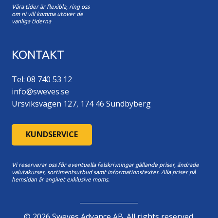
Våra tider är flexibla, ring oss
om ni vill komma utöver de
vanliga tiderna
KONTAKT
Tel: 08 740 53 12
info@sweves.se
Ursviksvägen 127, 174 46 Sundbyberg
KUNDSERVICE
Vi reserverar oss för eventuella felskrivningar gällande priser, ändrade
valutakurser, sortimentsutbud samt informationstexter. A
lla priser på
hemsidan är angivet exklusive moms.
©
2026
Sweves Advance AB. All rights reserved.