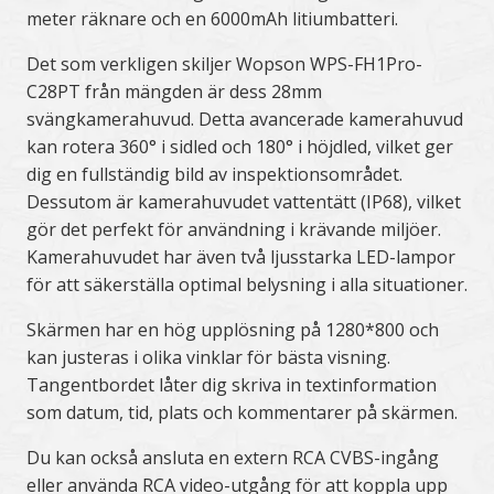
meter räknare och en 6000mAh litiumbatteri.
Det som verkligen skiljer Wopson WPS-FH1Pro-
C28PT från mängden är dess 28mm
svängkamerahuvud. Detta avancerade kamerahuvud
kan rotera 360° i sidled och 180° i höjdled, vilket ger
dig en fullständig bild av inspektionsområdet.
Dessutom är kamerahuvudet vattentätt (IP68), vilket
gör det perfekt för användning i krävande miljöer.
Kamerahuvudet har även två ljusstarka LED-lampor
för att säkerställa optimal belysning i alla situationer.
Skärmen har en hög upplösning på 1280*800 och
kan justeras i olika vinklar för bästa visning.
Tangentbordet låter dig skriva in textinformation
som datum, tid, plats och kommentarer på skärmen.
Du kan också ansluta en extern RCA CVBS-ingång
eller använda RCA video-utgång för att koppla upp