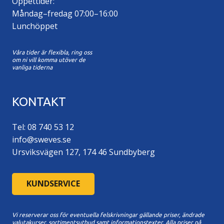
Öppettider:
Måndag–fredag 07:00–16:00
Lunchöppet
Våra tider är flexibla, ring oss
om ni vill komma utöver de
vanliga tiderna
KONTAKT
Tel: 08 740 53 12
info@sweves.se
Ursviksvägen 127, 174 46 Sundbyberg
KUNDSERVICE
Vi reserverar oss för eventuella felskrivningar gällande priser, ändrade
valutakurser, sortimentsutbud samt informationstexter. A
lla priser på