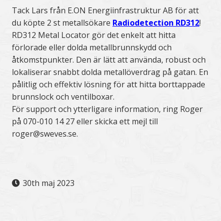
Tack Lars från E.ON Energiinfrastruktur AB för att
du köpte 2 st metallsökare
Radiodetection RD312
!
RD312 Metal Locator gör det enkelt att hitta
förlorade eller dolda metallbrunnskydd och
åtkomstpunkter. Den är lätt att använda, robust och
lokaliserar snabbt dolda metallöverdrag på gatan. En
pålitlig och effektiv lösning för att hitta borttappade
brunnslock och ventilboxar.
För support och ytterligare information, ring Roger
på 070-010 14 27 eller skicka ett mejl till
roger@sweves.se.
30th maj 2023
.