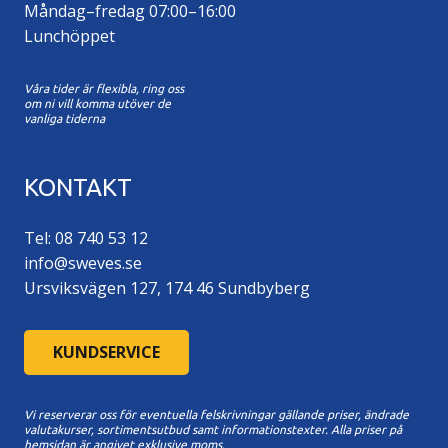
Måndag–fredag 07:00–16:00
Lunchöppet
Våra tider är flexibla, ring oss
om ni vill komma utöver de
vanliga tiderna
KONTAKT
Tel: 08 740 53 12
info@sweves.se
Ursviksvägen 127, 174 46 Sundbyberg
KUNDSERVICE
Vi reserverar oss för eventuella felskrivningar gällande priser, ändrade
valutakurser, sortimentsutbud samt informationstexter. A
lla priser på
hemsidan är angivet exklusive moms.