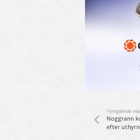
Föregående inl
Noggrann ko
efter uthyrn