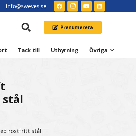
info@sweves.se
Prenumerera
ort
Tack till
Uthyrning
Övriga
t
stål
d rostfritt stål