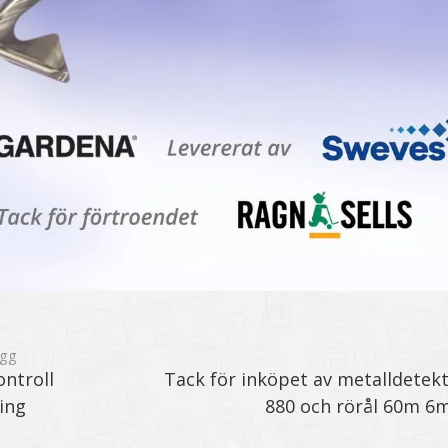
ägg
ntroll
Tack för inköpet av metalldetek
ing
880 och rörål 60m 