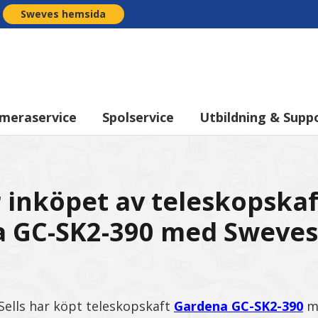
Sweves hemsida
meraservice
Spolservice
Utbildning & Supp
r inköpet av teleskopskaf
 GC-SK2-390 med Sweves 
ells har köpt teleskopskaft
Gardena GC-SK2-390
me