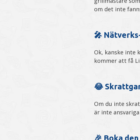
grillmästare som
om det inte fan
🎤 Nätverks
Ok, kanske inte 
kommer att få Li
😂 Skrattgar
Om du inte skrat
är inte ansvarig
🎉 Boka den 