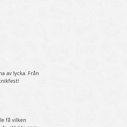
a av lycka. Från
knikfest!
e få vilken