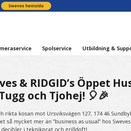
Sweves hemsida
meraservice
Spolservice
Utbildning & Supp
ves & RIDGID’s Öppet Hus
Tugg och Tjohej! 🎈🎉
och rikta kosan mot Ursviksvägen 127, 174 46 Sundby
et så mycket mer än ”business as usual” hos Sweves
ecibler i teknikprat och grilldoft!