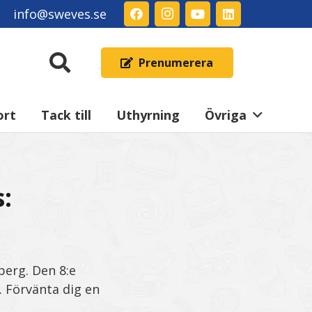
info@sweves.se
Prenumerera
ort
Tack till
Uthyrning
Övriga
:
berg. Den 8:e
. Förvänta dig en