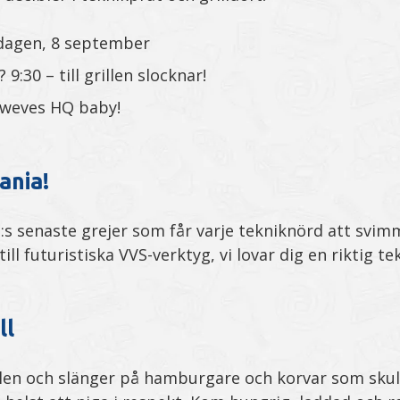
edagen, 8 september
9:30 – till grillen slocknar!
Sweves HQ baby!
ania!
:s senaste grejer som får varje tekniknörd att svimm
ll futuristiska VVS-verktyg, vi lovar dig en riktig te
ll
illen och slänger på hamburgare och korvar som skull