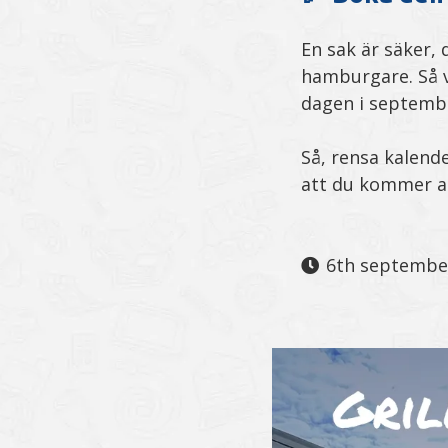
En sak är säker, 
hamburgare. Så v
dagen i septemb
Så, rensa kalend
att du kommer at
6th septembe