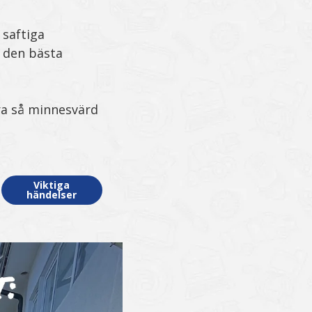
 saftiga
 den bästa
ra så minnesvärd
Viktiga
händelser