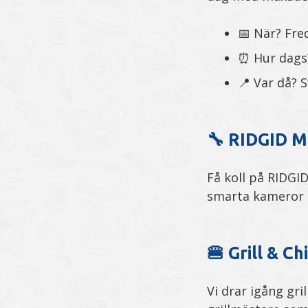
📅 När? Fr
⏰ Hur dags? 
📍 Var då? 
🔧 RIDGID M
Få koll på RIDGID
smarta kameror ti
🍔 Grill & Chi
Vi drar igång gr