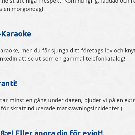
 helst att niga i respekt. Kom hungrig, laddad och 
ns en morgondag!
-Karaoke
karaoke, men du får sjunga ditt företags lov och kn
nkedIn att se ut som en gammal telefonkatalog!
anti!
tar minst en gång under dagen, bjuder vi på en extra
a för skrattinducerade matkvävningsincidenter.)
8:e! Eller ångra dig för evigt!