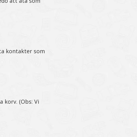
redo att äta som
yta kontakter som
 korv. (Obs: Vi