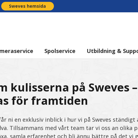
Sweves hemsida
meraservice
Spolservice
Utbildning & Supp
m kulisserna på Sweves –
as för framtiden
får ni en exklusiv inblick i hur vi på Sweves ständig
älva. Tillsammans med vårt team tar vi oss an olika 
äxa, samla erfarenhet och bli ännu bättre på det vi g