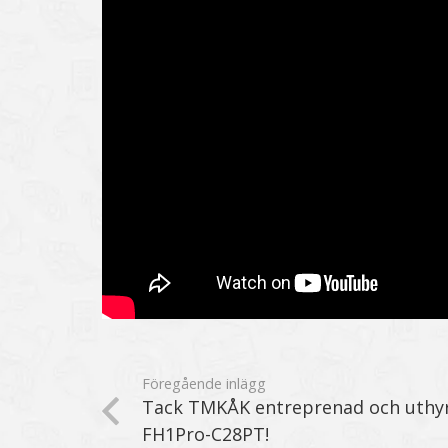
Föregående inlägg
Tack TMKÅK entreprenad och uthyr
FH1Pro-C28PT!