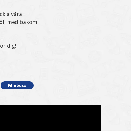
ckla våra
 följ med bakom
för dig!
Filmbuss