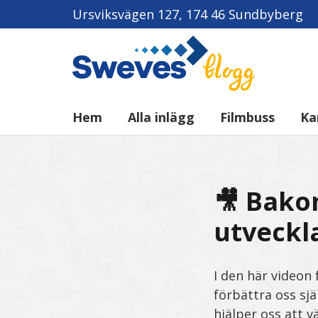
Ursviksvägen 127, 174 46 Sundbyberg
Hem
Alla inlägg
Filmbuss
Ka
🎥 Bako
utveckl
I den här videon 
förbättra oss sj
hjälper oss att v