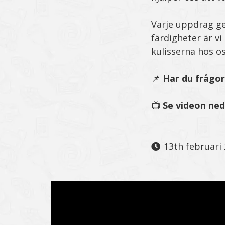
Varje uppdrag ge
färdigheter är v
kulisserna hos o
📌
Har du frågor
📺
Se videon ned
13th februari