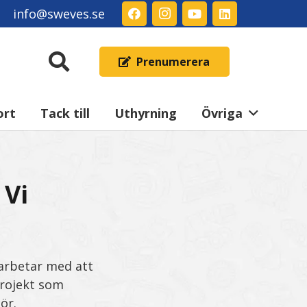
info@sweves.se
Prenumerera
ort
Tack till
Uthyrning
Övriga
 Vi
t arbetar med att
projekt som
ör.