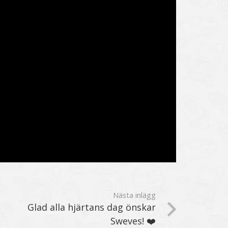
Nästa inlägg
Glad alla hjärtans dag önskar
Sweves! ❤️